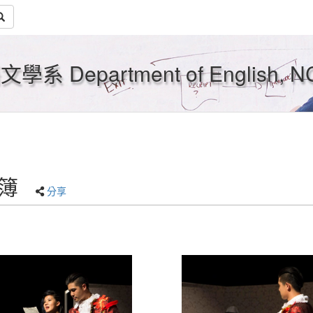
Department of English, N
相簿
分享