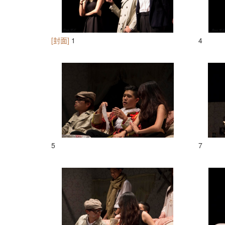
[封面]
1
4
5
7