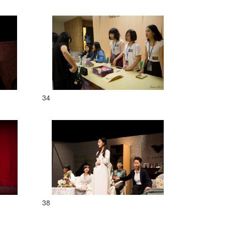
34
38