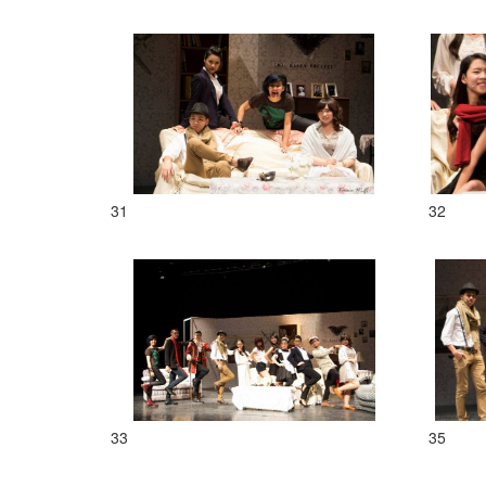
31
32
33
35