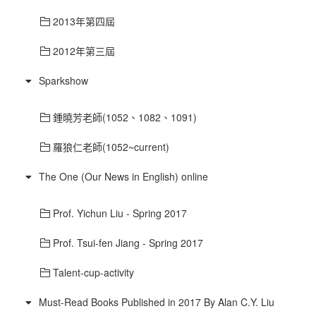
2013年第四屆
2012年第三屆
Sparkshow
鍾曉芳老師(1052、1082、1091)
羅狼仁老師(1052~current)
The One (Our News in English) online
Prof. Yichun Liu - Spring 2017
Prof. Tsui-fen Jiang - Spring 2017
Talent-cup-activity
Must-Read Books Published in 2017 By Alan C.Y. Liu