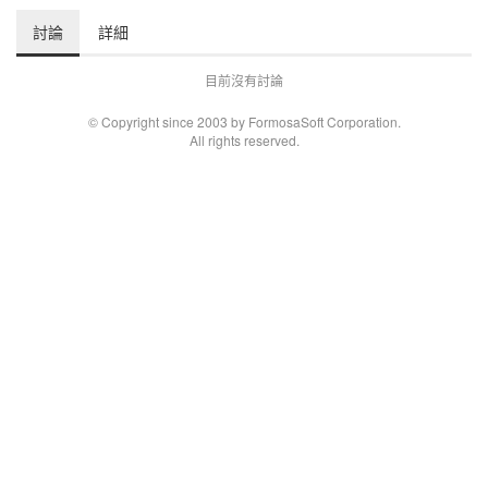
討論
詳細
目前沒有討論
© Copyright since 2003 by FormosaSoft Corporation.
All rights reserved.