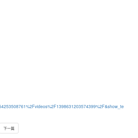
54253508761%2Fvideos%2F1398631203574399%2F&show_te
下一篇