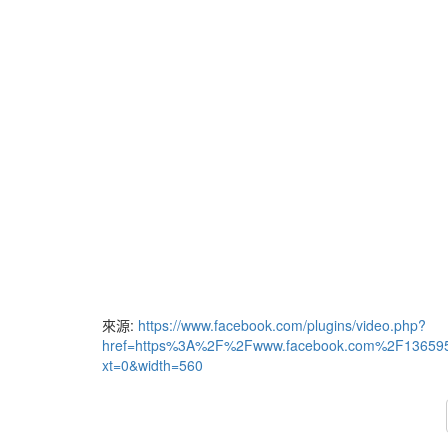
來源:
https://www.facebook.com/plugins/video.php?
href=https%3A%2F%2Fwww.facebook.com%2F13659
xt=0&width=560