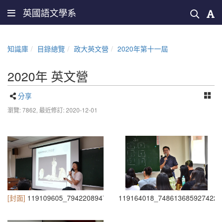
英國語文學系
知識庫
目錄總覽
政大英文營
2020年第十一屆
2020年 英文營
分享
瀏覽: 7862,
最近修訂: 2020-12-01
[封面]
119109605_794220894719655_5432459298261770506_n
119164018_748613685927422_