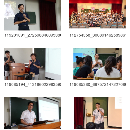
119201091_2725988460953809_586856065588321829_n
112754358_3008914625898616
119085194_413186022983595_1263330714835579465_n
119085380_667572147227080_